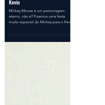
O Eterno Mickey na festa do
Kevin
Mickey Mouse é um personagem
eterno, não é? Fizemos uma festa
muito especial do Mickey para o Kevin.
Um lindo e simpaticíssimo bebe que...