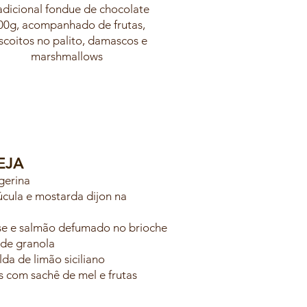
adicional fondue de chocolate
00g, acompanhado de frutas,
scoitos no palito, damascos e
marshmallows
EJA
ngerina
úcula e mostarda dijon na
se e salmão defumado no brioche
o de granola
lda de limão siciliano
 com sachê de mel e frutas