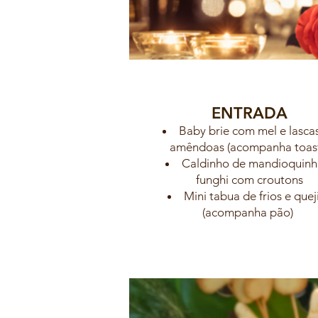
ENTRADA
Baby brie com mel e lasca
amêndoas
(acompanha toast
Caldinho de mandioquinh
funghi com croutons
Mini tabua de frios e quej
(acompanha pão)