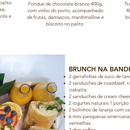
palito
Fondue de chocolate branco 400g,
Tr
sa,
com vinho do porto, acompanhado
4
olis e
de frutas, damascos, marshmallow e
bi
biscoito no palito
BRUNCH NA BAND
2 garrafinhas de suco de ta
2 sanduíches de roastbeef, r
ciabatta
2 sanduíches de cream chee
2 iogurtes naturais 1 porçã
2 bolinhos de laranja com ca
6 mini panquecas americanas
vermelhas
2 drip coffee