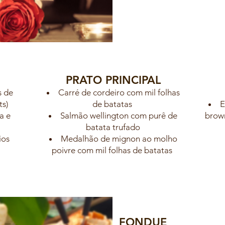
PRATO PRINCIPAL
s de
Carré de cordeiro com mil folhas
s)
de batatas
E
a e
Salmão wellington com purê de
brown
batata trufado
ios
Medalhão de mignon ao molho
poivre com mil folhas de batatas
FONDUE