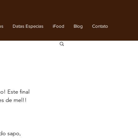
os
Datas Especias
iFood
Blog
Contato
! Este final 
es de mel!!
do sapo, 