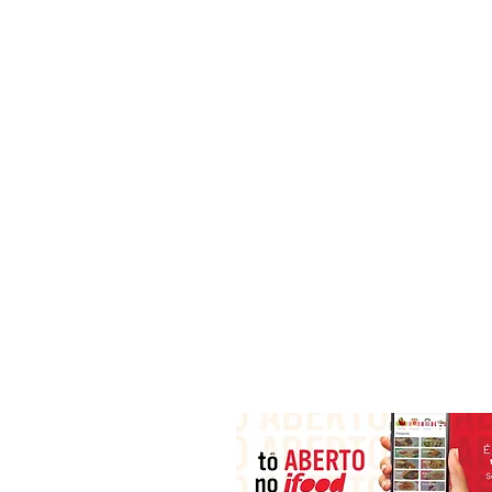
Festa de Unicórnio! Que fofura!
(11) 91360-0304
(11) 3368-3382
contato@biscotteria.