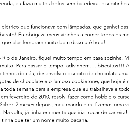
azenda, eu fazia muitos bolos sem batedeira, biscoitinhos
o elétrico que funcionava com lâmpadas, que ganhei das
 barato! Eu obrigava meus vizinhos a comer todos os me
 que eles lembram muito bem disso até hoje!
o Rio de Janeiro, fiquei muito tempo em casa sozinha. 
uito. Para passar o tempo, adivinhem…. biscoitos!!! Ap
itinhos do céu, desenvolvi o biscoito de chocolate ama
otas de chocolate e o famoso cookietone, que hoje é n
ava toda semana para a empresa que eu trabalhava e to
 em fevereiro de 2010, resolvi fazer como hobbie o curso
 Sabor. 2 meses depois, meu marido e eu fizemos uma vi
Na volta, já tinha em mente que iria trocar de carreira! 
o tinha que ter um nome muito bacana.