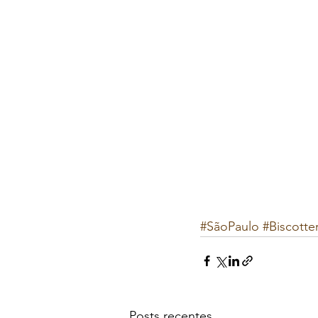
#SãoPaulo
#Biscotter
Posts recentes