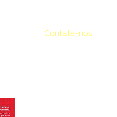
O Ete
Contate-nos
com.br