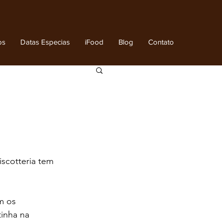
os
Datas Especias
iFood
Blog
Contato
scotteria tem 
m os 
tinha na 