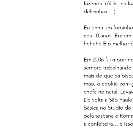
fazenda. (Aliás, na f
delicinhas….)
Eu tinha um forninh
aos 10 anos. Era um
hehehe E o melhor é
Em 2006 fui morar n
sempre trabalhando m
mais do que os bisco
mão, o cookie com g
chefe no natal. Lev
De volta a São Paulo
básica no Studio do
pela toscana e Roma. 
a confeiteira… e iss