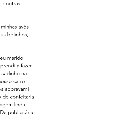
 e outras 
 minhas avós 
us bolinhos, 
Meu marido 
rendi a fazer 
ssadinho na 
osso carro 
dos adoravam!
 de confeitaria 
agem linda 
De publicitária 