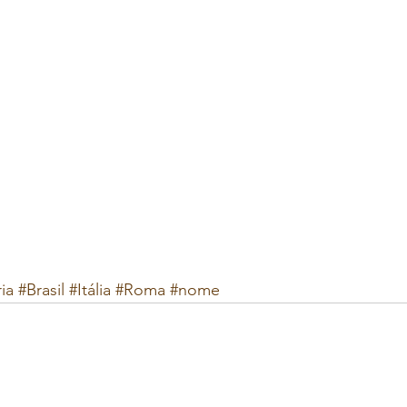
ia
#Brasil
#Itália
#Roma
#nome