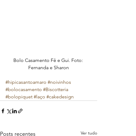
Bolo Casamento Fê e Gui. Foto: 
Fernanda e Sharon
#hipicasantoamaro
#noivinhos
#bolocasamento
#Biscotteria
#bolopiquet
#laço
#cakedesign
Ver tudo
Posts recentes