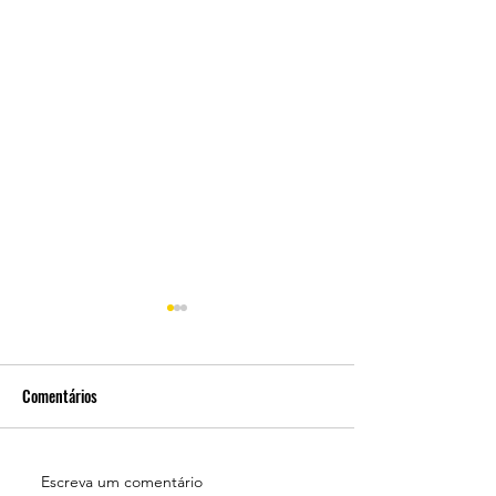
Comentários
Varig! Varig! Varig!
Escreva um comentário
O Eterno Mickey na