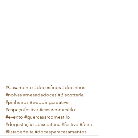
#Casamento
#docesfinos
#docinhos
#noivas
#mesadedoces
#Biscotteria
#pinheiros
#weddingcreative
#espaçofestivo
#casarcomestilo
#evento
#quercasarcomestilo
#degustação
#biscoiteria
#festivo
#feira
#listaperfeita
#docesparacasamentos