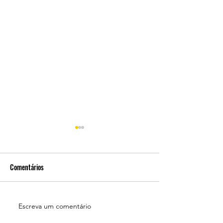
Comentários
Varig! Varig! Varig!
Escreva um comentário
O Eterno Mickey na
Kevin