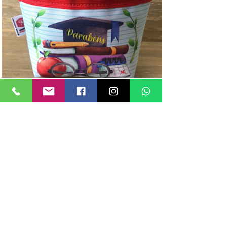
CESTA DE DELÍCIAS
Linda cestinha em Nylon sublimada
(15x10x7cm) com 2 brownies, 4 sugar
cookies corujinha, 100g palha italiana e 100g
balas de caramelo
R$ 72,00